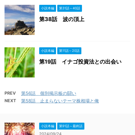
小説本編
第31話～40話
第38話 波の頂上
小説本編
第11話～20話
第19話 イナゴ投資法との出会い
PREV
第56話 個別掲示板の闘い
NEXT
第58話 止まらないテーマ株相場と俺
小説本編
第91話～最終話
2024/09/24