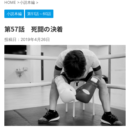
HOME
>
小説本編
>
小説本編
第51話～60話
第57話 死闘の決着
投稿日：
2019年4月26日