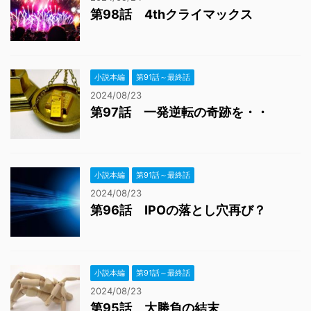
第98話 4thクライマックス
小説本編
第91話～最終話
2024/08/23
第97話 一発逆転の奇跡を・・
小説本編
第91話～最終話
2024/08/23
第96話 IPOの落とし穴再び？
小説本編
第91話～最終話
2024/08/23
第95話 大勝負の結末