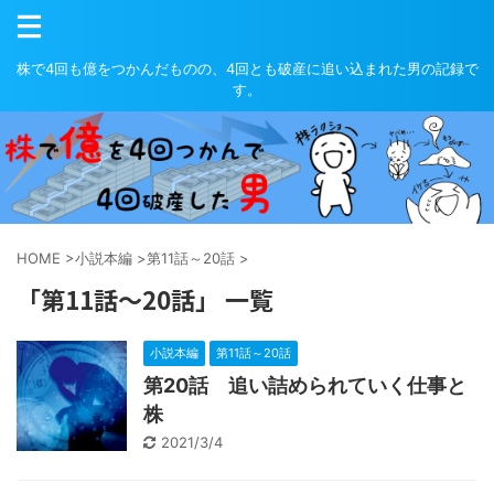
株で4回も億をつかんだものの、4回とも破産に追い込まれた男の記録で
す。
HOME
>
小説本編
>
第11話～20話
>
「第11話～20話」 一覧
小説本編
第11話～20話
第20話 追い詰められていく仕事と
株
2021/3/4