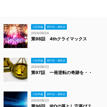
小説本編
第91話～最終話
2024/09/24
第98話 4thクライマックス
小説本編
第91話～最終話
2024/08/23
第97話 一発逆転の奇跡を・・
小説本編
第91話～最終話
2024/08/23
第96話 IPOの落とし穴再び？