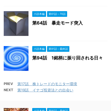
小説本編
第61話～70話
第64話 暴走モード突入
小説本編
第91話～最終話
第94話 1銘柄に振り回される日々
PREV
第17話 株トレードのモニター環境
NEXT
第19話 イナゴ投資法との出会い
小説本編
第91話～最終話