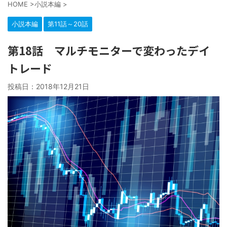
HOME
>
小説本編
>
小説本編
第11話～20話
第18話 マルチモニターで変わったデイ
トレード
投稿日：
2018年12月21日