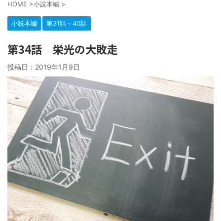
HOME
>
小説本編
>
小説本編
第31話～40話
第34話 栄光の大敗走
投稿日：
2019年1月9日