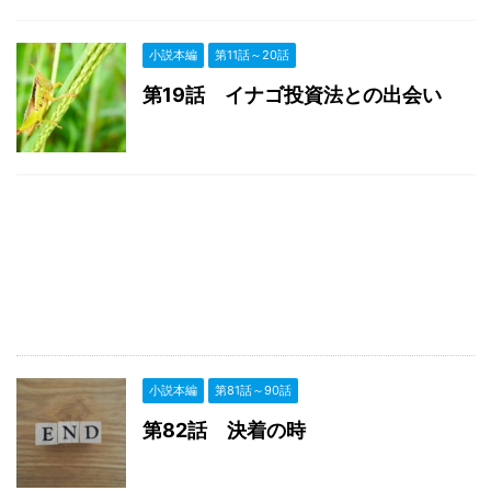
小説本編
第11話～20話
第19話 イナゴ投資法との出会い
小説本編
第81話～90話
第82話 決着の時