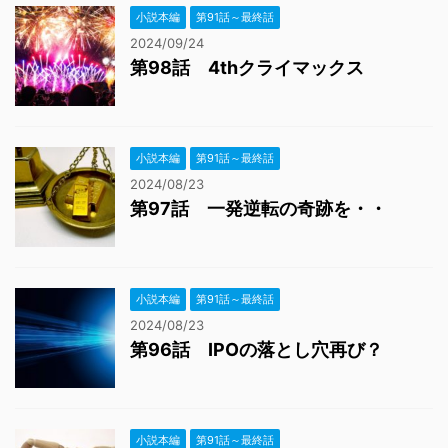
小説本編
第91話～最終話
2024/09/24
第98話 4thクライマックス
小説本編
第91話～最終話
2024/08/23
第97話 一発逆転の奇跡を・・
小説本編
第91話～最終話
2024/08/23
第96話 IPOの落とし穴再び？
小説本編
第91話～最終話