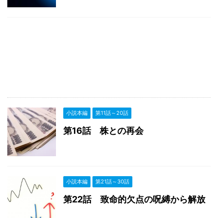
小説本編
第11話～20話
第16話 株との再会
小説本編
第21話～30話
第22話 致命的欠点の呪縛から解放