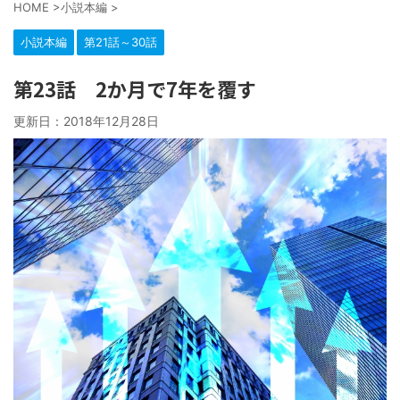
HOME
>
小説本編
>
小説本編
第21話～30話
第23話 2か月で7年を覆す
更新日：
2018年12月28日