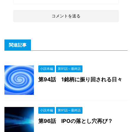
関連記事
小説本編
第91話～最終話
第94話 1銘柄に振り回される日々
小説本編
第91話～最終話
第96話 IPOの落とし穴再び？