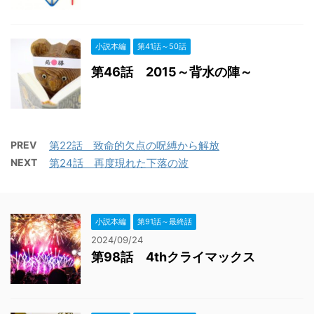
小説本編
第41話～50話
第46話 2015～背水の陣～
PREV
第22話 致命的欠点の呪縛から解放
NEXT
第24話 再度現れた下落の波
小説本編
第91話～最終話
2024/09/24
第98話 4thクライマックス